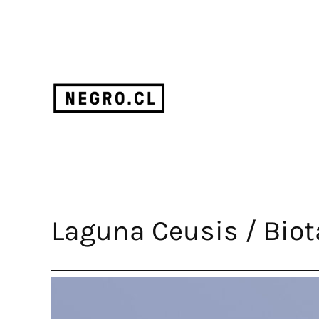
Saltar
al
contenido
Laguna Ceusis / Biot