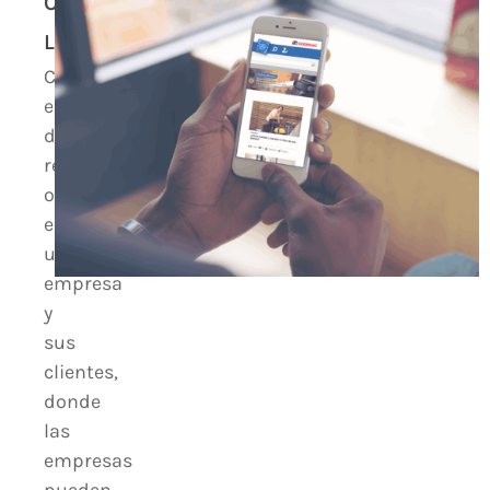
ON-
LINE
Creamos
espacios
de
relaciones
online
entre
una
empresa
y
sus
clientes,
donde
las
empresas
pueden