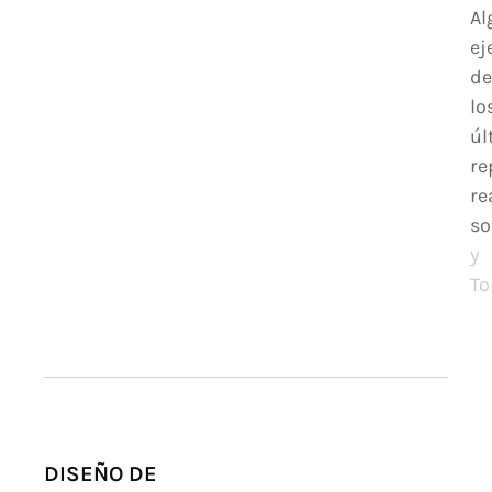
Al
ej
de
lo
úl
re
re
s
y
To
DISEÑO DE