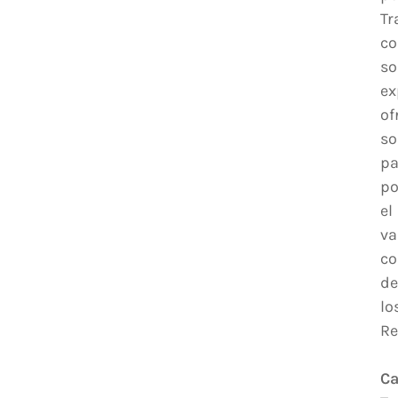
Tr
c
so
ex
of
so
pa
po
el
va
co
de
lo
Re
Ca