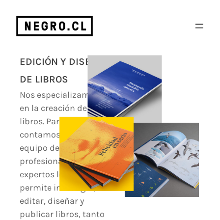
EDICIÓN Y DISEÑO
DE LIBROS
Nos especializamos
en la creación de
libros. Para ello
contamos con un
equipo de
profesionales
expertos lo que nos
permite investigar,
editar, diseñar y
publicar libros, tanto