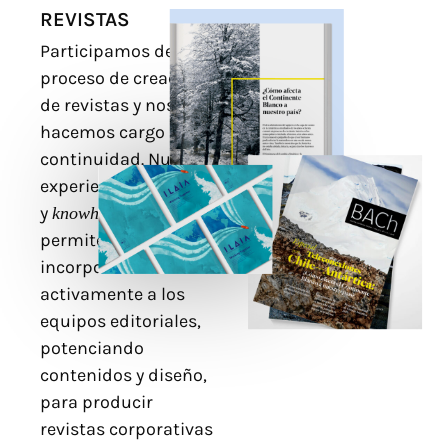
REVISTAS
Participamos del
proceso de creación
de revistas y nos
hacemos cargo de su
continuidad. Nuestra
experiencia
y
nos
knowhow
permite
incorporarnos
activamente a los
equipos editoriales,
potenciando
contenidos y diseño,
para producir
revistas corporativas