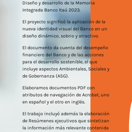
Diseño y desarrollo de la Memoria
Integrada Banco Itaú 2023.
El proyecto significó la aplicación de la
nueva identidad visual del Banco en un
diseño dinámico, sobrio y atractivo.
El documento da cuenta del desempeño
financiero del Banco y de las acciones
para el desarrollo sostenible, el que
incluye aspectos Ambientales, Sociales y
de Gobernanza (ASG).
Elaboramos documentos PDF con
atributos de navegación de Acrobat, uno
en español y el otro en inglés.
El trabajo incluyó además la elaboración
de Resúmenes ejecutivos que sintetizan
la información más relevante contenida