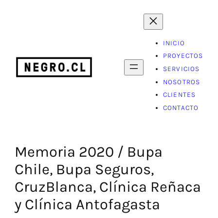
Saltar
al
contenido
INICIO
PROYECTOS
SERVICIOS
NOSOTROS
CLIENTES
CONTACTO
Memoria 2020 / Bupa
Chile, Bupa Seguros,
CruzBlanca, Clínica Reñaca
y Clínica Antofagasta