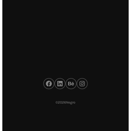
Facebook
LinkedIn
Behance
Instagram
©
2026
Negro