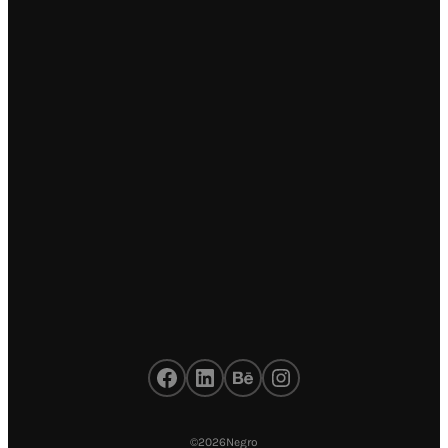
Facebook
LinkedIn
Behance
Instagram
©
2026
Negro