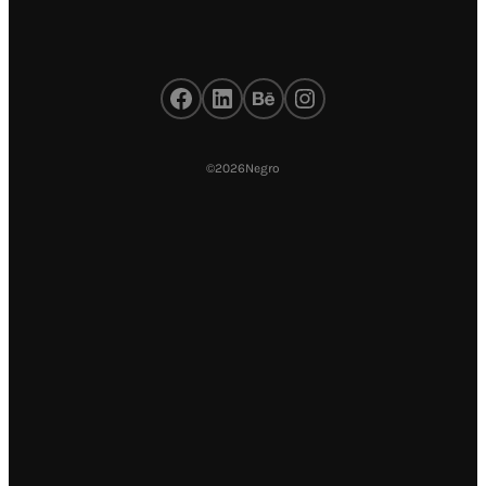
Facebook
LinkedIn
Behance
Instagram
©
2026
Negro