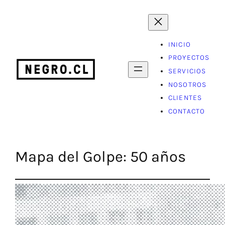
Saltar
al
contenido
INICIO
PROYECTOS
SERVICIOS
NOSOTROS
CLIENTES
CONTACTO
Mapa del Golpe: 50 años